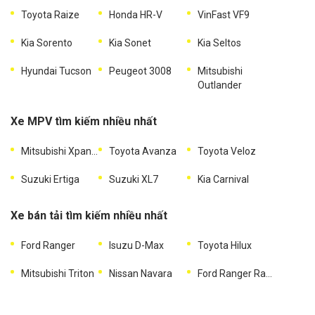
Toyota Raize
Honda HR-V
VinFast VF9
Kia Sorento
Kia Sonet
Kia Seltos
Hyundai Tucson
Peugeot 3008
Mitsubishi
Outlander
Xe MPV tìm kiếm nhiều nhất
Mitsubishi Xpander
Toyota Avanza
Toyota Veloz
Suzuki Ertiga
Suzuki XL7
Kia Carnival
Xe bán tải tìm kiếm nhiều nhất
Ford Ranger
Isuzu D-Max
Toyota Hilux
Mitsubishi Triton
Nissan Navara
Ford Ranger Raptor