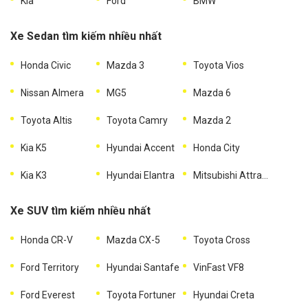
Kia
Ford
BMW
Xe Sedan tìm kiếm nhiều nhất
Honda Civic
Mazda 3
Toyota Vios
Nissan Almera
MG5
Mazda 6
Toyota Altis
Toyota Camry
Mazda 2
Kia K5
Hyundai Accent
Honda City
Kia K3
Hyundai Elantra
Mitsubishi Attrage
Xe SUV tìm kiếm nhiều nhất
Honda CR-V
Mazda CX-5
Toyota Cross
Ford Territory
Hyundai Santafe
VinFast VF8
Ford Everest
Toyota Fortuner
Hyundai Creta