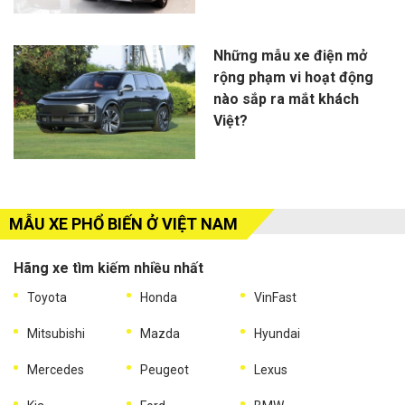
Những mẫu xe điện mở
rộng phạm vi hoạt động
nào sắp ra mắt khách
Việt?
MẪU XE PHỔ BIẾN Ở VIỆT NAM
Hãng xe tìm kiếm nhiều nhất
Toyota
Honda
VinFast
Mitsubishi
Mazda
Hyundai
Mercedes
Peugeot
Lexus