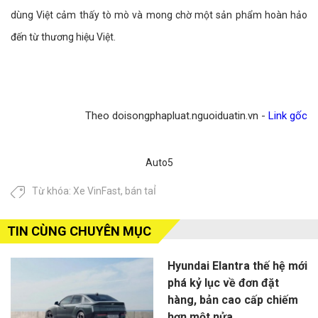
dùng Việt cảm thấy tò mò và mong chờ một sản phẩm hoàn hảo
đến từ thương hiệu Việt.
Theo doisongphapluat.nguoiduatin.vn -
Link gốc
Auto5
Từ khóa:
Xe VinFast
,
bán taỈ
TIN CÙNG CHUYÊN MỤC
Hyundai Elantra thế hệ mới
phá kỷ lục về đơn đặt
hàng, bản cao cấp chiếm
hơn một nửa