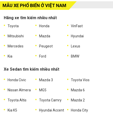
MẪU XE PHỔ BIẾN Ở VIỆT NAM
Hãng xe tìm kiếm nhiều nhất
Toyota
Honda
VinFast
Mitsubishi
Mazda
Hyundai
Mercedes
Peugeot
Lexus
Kia
Ford
BMW
Xe Sedan tìm kiếm nhiều nhất
Honda Civic
Mazda 3
Toyota Vios
Nissan Almera
MG5
Mazda 6
Toyota Altis
Toyota Camry
Mazda 2
Kia K5
Hyundai Accent
Honda City