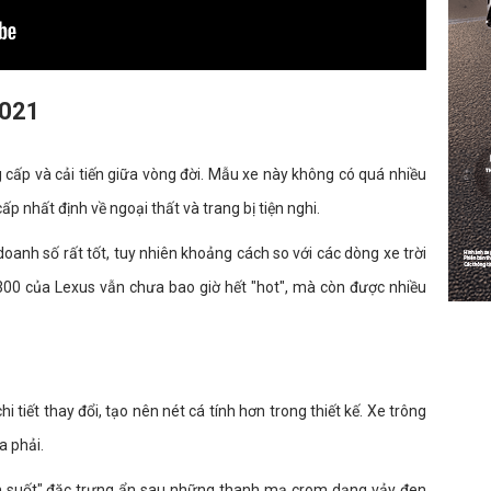
2021
cấp và cải tiến giữa vòng đời. Mẫu xe này không có quá nhiều
 nhất định về ngoại thất và trang bị tiện nghi.
oanh số rất tốt, tuy nhiên khoảng cách so với các dòng xe trời
X300 của Lexus vẫn chưa bao giờ hết "hot", mà còn được nhiều
tiết thay đổi, tạo nên nét cá tính hơn trong thiết kế. Xe trông
 phải.
 con suốt" đặc trưng ẩn sau những thanh mạ crom dạng vảy đen