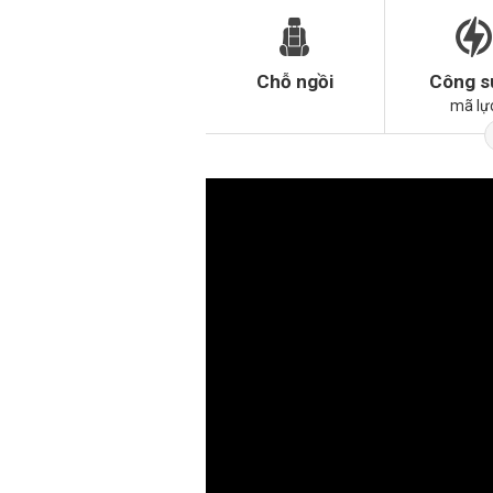
Chỗ ngồi
Công s
mã lự