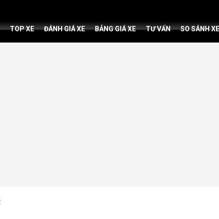
TOP XE
ĐÁNH GIÁ XE
BẢNG GIÁ XE
TƯ VẤN
SO SÁNH X
2