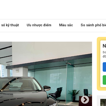
số kỹ thuật
Ưu nhược điểm
Màu sắc
So sánh phổ bi
N
So
đồ