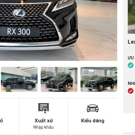
Le
ƯU
NH
số
Xuất xứ
Kiểu dáng
Nhập khẩu