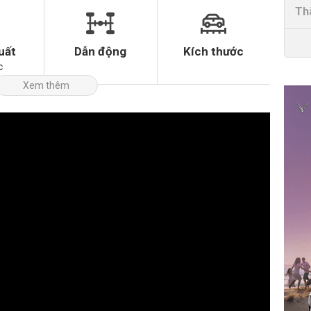
Th
uất
Dẫn động
Kích thước
c
Xem thêm