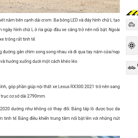
ét nằm bên cạnh dải crom. Ba bóng LED và đáy hình chữ L tạo
ngày hình chữ L ở rìa giúp đầu xe càng trở nên nổi bật. Ngoài
xe trông rất tinh tế.
g đường gân chìm song song nhau và đi qua tay nắm cửa/nẹp
c và hướng xuống dưới một cách khéo léo.
 chỉnh, góp phần giúp nội thất xe Lexus RX300 2021 trở nên sang
à trục cơ sở dài 2790mm.
0 2020 dường như không có thay đổi. Bảng táp lô được bọc da
tinh tế. Bảng điều khiển trung tâm nổi bật lên với những nút