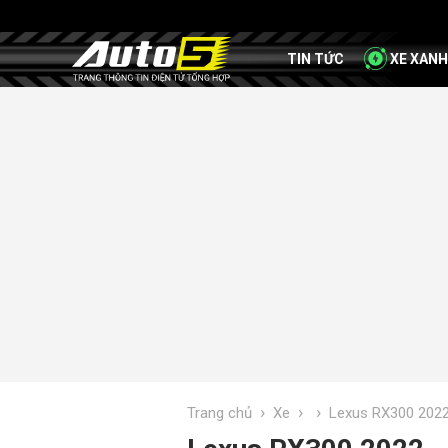
TIN TỨC
XE XANH
›
›
›
Trang chủ
Xe
Lexus RX300 202