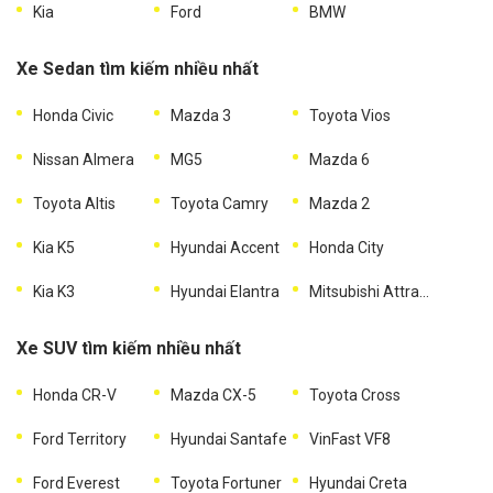
Kia
Ford
BMW
Xe Sedan tìm kiếm nhiều nhất
Honda Civic
Mazda 3
Toyota Vios
Nissan Almera
MG5
Mazda 6
Toyota Altis
Toyota Camry
Mazda 2
Kia K5
Hyundai Accent
Honda City
Kia K3
Hyundai Elantra
Mitsubishi Attrage
Xe SUV tìm kiếm nhiều nhất
Honda CR-V
Mazda CX-5
Toyota Cross
Ford Territory
Hyundai Santafe
VinFast VF8
Ford Everest
Toyota Fortuner
Hyundai Creta