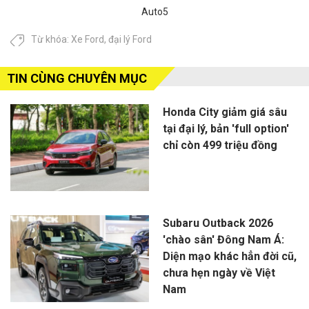
Auto5
Từ khóa:
Xe Ford
,
đại lý Ford
TIN CÙNG CHUYÊN MỤC
Honda City giảm giá sâu
tại đại lý, bản 'full option'
chỉ còn 499 triệu đồng
Subaru Outback 2026
'chào sân' Đông Nam Á:
Diện mạo khác hẳn đời cũ,
chưa hẹn ngày về Việt
Nam