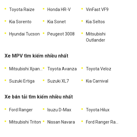
Toyota Raize
Honda HR-V
VinFast VF9
Kia Sorento
Kia Sonet
Kia Seltos
Hyundai Tucson
Peugeot 3008
Mitsubishi
Outlander
Xe MPV tìm kiếm nhiều nhất
Mitsubishi Xpander
Toyota Avanza
Toyota Veloz
Suzuki Ertiga
Suzuki XL7
Kia Carnival
Xe bán tải tìm kiếm nhiều nhất
Ford Ranger
Isuzu D-Max
Toyota Hilux
Mitsubishi Triton
Nissan Navara
Ford Ranger Raptor