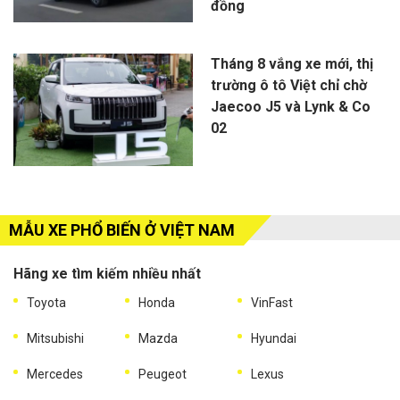
đồng
Tháng 8 vắng xe mới, thị
trường ô tô Việt chỉ chờ
Jaecoo J5 và Lynk & Co
02
MẪU XE PHỔ BIẾN Ở VIỆT NAM
Hãng xe tìm kiếm nhiều nhất
Toyota
Honda
VinFast
Mitsubishi
Mazda
Hyundai
Mercedes
Peugeot
Lexus