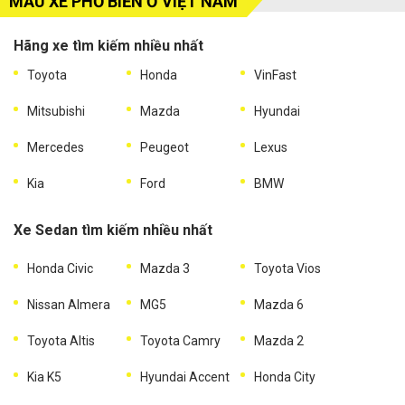
MẪU XE PHỔ BIẾN Ở VIỆT NAM
Hãng xe tìm kiếm nhiều nhất
Toyota
Honda
VinFast
Mitsubishi
Mazda
Hyundai
Mercedes
Peugeot
Lexus
Kia
Ford
BMW
Xe Sedan tìm kiếm nhiều nhất
Honda Civic
Mazda 3
Toyota Vios
Nissan Almera
MG5
Mazda 6
Toyota Altis
Toyota Camry
Mazda 2
Kia K5
Hyundai Accent
Honda City