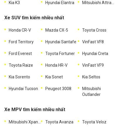
Kia K3
Hyundai Elantra
Mitsubishi Attrage
Xe SUV tìm kiếm nhiều nhất
Honda CR-V
Mazda CX-5
Toyota Cross
Ford Territory
Hyundai Santafe
VinFast VF8
Ford Everest
Toyota Fortuner
Hyundai Creta
Toyota Raize
Honda HR-V
VinFast VF9
Kia Sorento
Kia Sonet
Kia Seltos
Hyundai Tucson
Peugeot 3008
Mitsubishi
Outlander
Xe MPV tìm kiếm nhiều nhất
Mitsubishi Xpander
Toyota Avanza
Toyota Veloz