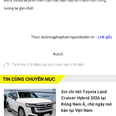
Benz và Kia để phát triển trạm sạc điện này lớn mạnh hơn trong
tương lai gần nhất. .
Theo doisongphapluat.nguoiduatin.vn -
Link gốc
Auto5
Từ khóa:
ô tô điện
,
sạc pin
,
trạm sạc ô tô điện
TIN CÙNG CHUYÊN MỤC
Soi chi tiết Toyota Land
Cruiser Hybrid 2026 tại
Đông Nam Á, chờ ngày mở
bán tại Việt Nam