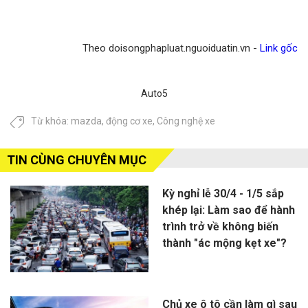
Theo doisongphapluat.nguoiduatin.vn -
Link gốc
Auto5
Từ khóa:
mazda
,
động cơ xe
,
Công nghệ xe
TIN CÙNG CHUYÊN MỤC
Kỳ nghỉ lễ 30/4 - 1/5 sắp
khép lại: Làm sao để hành
trình trở về không biến
thành "ác mộng kẹt xe"?
Chủ xe ô tô cần làm gì sau