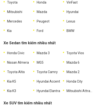
Toyota
Honda
VinFast
Mitsubishi
Mazda
Hyundai
Mercedes
Peugeot
Lexus
Kia
Ford
BMW
Xe Sedan tìm kiếm nhiều nhất
Honda Civic
Mazda 3
Toyota Vios
Nissan Almera
MG5
Mazda 6
Toyota Altis
Toyota Camry
Mazda 2
Kia K5
Hyundai Accent
Honda City
Kia K3
Hyundai Elantra
Mitsubishi Attrage
Xe SUV tìm kiếm nhiều nhất