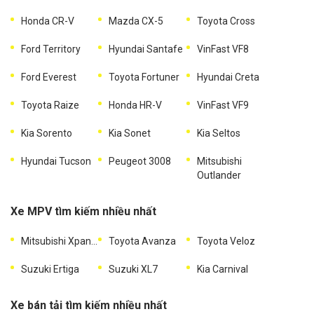
Honda CR-V
Mazda CX-5
Toyota Cross
Ford Territory
Hyundai Santafe
VinFast VF8
Ford Everest
Toyota Fortuner
Hyundai Creta
Toyota Raize
Honda HR-V
VinFast VF9
Kia Sorento
Kia Sonet
Kia Seltos
Hyundai Tucson
Peugeot 3008
Mitsubishi
Outlander
Xe MPV tìm kiếm nhiều nhất
Mitsubishi Xpander
Toyota Avanza
Toyota Veloz
Suzuki Ertiga
Suzuki XL7
Kia Carnival
Xe bán tải tìm kiếm nhiều nhất